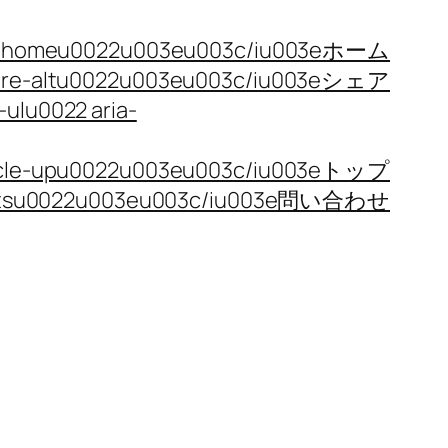
 fa-homeu0022u003eu003c/iu003eホーム
share-altu0022u003eu003c/iu003eシェア
ulu0022 aria-
circle-upu0022u003eu003c/iu003eトップ
-dotsu0022u003eu003c/iu003e問い合わせ