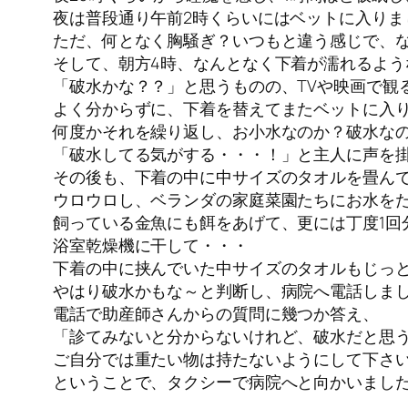
夜は普段通り午前2時くらいにはベットに入りま
ただ、何となく胸騒ぎ？いつもと違う感じで、
そして、朝方4時、なんとなく下着が濡れるよう
「破水かな？？」と思うものの、TVや映画で観
よく分からずに、下着を替えてまたベットに入
何度かそれを繰り返し、お小水なのか？破水なの
「破水してる気がする・・・！」と主人に声を
その後も、下着の中に中サイズのタオルを畳ん
ウロウロし、ベランダの家庭菜園たちにお水を
飼っている金魚にも餌をあげて、更には丁度1回
浴室乾燥機に干して・・・
下着の中に挟んでいた中サイズのタオルもじっ
やはり破水かもな～と判断し、病院へ電話しま
電話で助産師さんからの質問に幾つか答え、
「診てみないと分からないけれど、破水だと思
ご自分では重たい物は持たないようにして下さ
ということで、タクシーで病院へと向かいまし