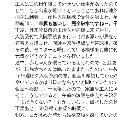
主人はこの日午後まで外せない仕事があったの
して、もし出産が近い！ということであれば連
病院に到着し、産科入院病棟で受付を済ませ、
助産師：「
羊膜も無いし、完全破水ですね～。子
丁度、外来診察前の主治医が病棟に来ており、
入院受付で入院手続きを行い（付き添いが居なか
着替えを済ませ、問診や家族構成など確認後、
その後、モニターと呼ばれている機械をお腹に付
元気かどうか？チェックを行いました。
途中、赤ちゃんが眠っているようなので…とお腹
が、結局赤ちゃんは眠ったままだったので、午
（36週頃の入院予約の際、個室を希望していた
空いているかは当日にならないと聞いていたので
個室へ移動し、一段落したので、家族や主人に
そうこうしていると、午前の診察を終えた主治
「まだ痛くない？！おかしいな～、破水したの
丁度あと、30分程でお昼の時間に。
朝方、目が覚めた時から結構空腹を感じていた