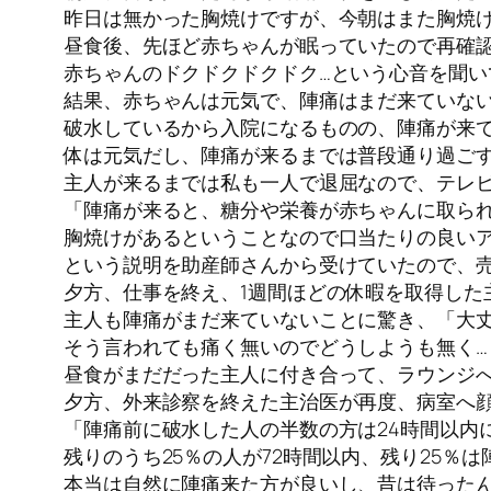
昨日は無かった胸焼けですが、今朝はまた胸焼
昼食後、先ほど赤ちゃんが眠っていたので再確
赤ちゃんのドクドクドクドク…という心音を聞い
結果、赤ちゃんは元気で、陣痛はまだ来ていな
破水しているから入院になるものの、陣痛が来
体は元気だし、陣痛が来るまでは普段通り過ご
主人が来るまでは私も一人で退屈なので、テレ
「陣痛が来ると、糖分や栄養が赤ちゃんに取ら
胸焼けがあるということなので口当たりの良い
という説明を助産師さんから受けていたので、
夕方、仕事を終え、1週間ほどの休暇を取得した
主人も陣痛がまだ来ていないことに驚き、「大
そう言われても痛く無いのでどうしようも無く…
昼食がまだだった主人に付き合って、ラウンジ
夕方、外来診察を終えた主治医が再度、病室へ
「陣痛前に破水した人の半数の方は24時間以内
残りのうち25％の人が72時間以内、残り25％
本当は自然に陣痛来た方が良いし、昔は待ったん