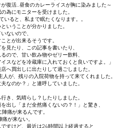
けが復活…昼食のカレーライスが胸に染みました～
認の為にモニターを受けました。
ていると、私まで眠たくなります。。
いということが分かりました。
ていないので、
すことが出来るそうです。
ビを見たり、この記事を書いたり、
れるので、甘い飲み物やゼリー飲料、
アイスなどを冷蔵庫に入れておくと良いですよ。」
売店へ買出しに出たりして過ごしました。
主人が、残りの入院荷物を持って来てくれました。
丈夫なのか？」と連呼していました。
へ行き、気晴らし？したりしました。
顔を出し「まだ全然痛くないの？！」と驚き、
に陣痛が来るんです。
は陣痛が来ない。
ですけど、最近は24時間以上経過すると