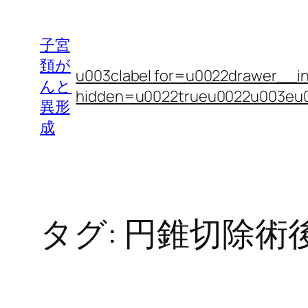
内
容
子宮
を
頚が
u003clabel for=u0022drawer__inp
ス
んと
hidden=u0022trueu0022u003e
キ
異形
ッ
成
プ
タグ:
円錐切除術