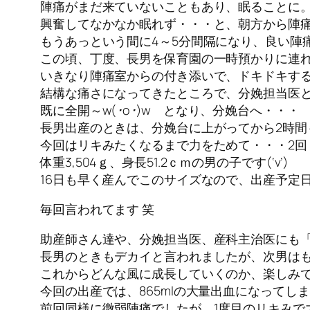
陣痛がまだ来ていないこともあり、眠ることに
興奮してなかなか眠れず・・・と、朝方から陣
もうあっという間に4～5分間隔になり、良い陣
この頃、丁度、長男を保育園の一時預かりに連
いきなり陣痛室からの付き添いで、ドキドキす
結構な痛さになってきたところで、分娩担当医
既に全開～w(
･o･
)w となり、分娩台へ・・・
長男出産のときは、分娩台に上がってから2時間
今回はリキみたくなるまで力をためて・・・2回
体重3,504ｇ、身長51.2ｃｍの男の子です(
‘v’
)
16日も早く産んでこのサイズなので、出産予定日
毎回言われてます 笑
助産師さん達や、分娩担当医、産科主治医にも
長男のときもデカイと言われましたが、次男は
これからどんな風に成長していくのか、楽しみ
今回の出産では、865mlの大量出血になって
前回同様に微弱陣痛でしたが、1度目のリキみで