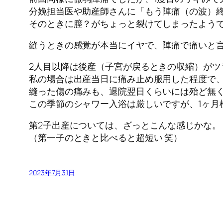
分娩担当医や助産師さんに「もう陣痛（の波）
そのときに膣？がちょっと裂けてしまったよう
縫うときの感覚が本当にイヤで、陣痛で痛いと
2人目以降は後産（子宮が戻るときの収縮）がツ
私の場合は出産当日に痛み止め服用した程度で
縫った傷の痛みも、退院翌日くらいには殆ど無
この季節のシャワー入浴は厳しいですが、1ヶ月
第2子出産については、ざっとこんな感じかな。
（第一子のときと比べると超短い 笑）
2023年7月31日