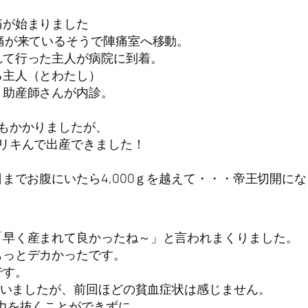
。
痛が始まりました
痛が来ているそうで陣痛室へ移動。
れて行った主人が病院に到着。
る主人（とわたし）
と助産師さんが内診。
もかかりましたが、
リキんで出産できました！
までお腹にいたら4,000ｇを越えて・・・帝王切開に
「早く産まれて良かったね～」と言われまくりました。
もっとデカかったです。
です。
しまいましたが、前回ほどの貧血症状は感じません。
力を抜くことができずに