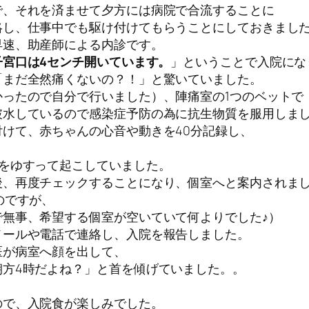
で、それを済ませて夕方には病院で合流することに
絡し、仕事中でも駆け付けてもらうことにしておきまし
早速、助産師による内診です。
宮口は4センチ開いています。
」ということで入院にな
「まだ全然痛くないの？！」と驚いていました。
ったので自分で行いました）、陣痛室の1つのベットで
破水しているので感染症予防の為に抗生物質を服用しま
けて、赤ちゃんの心音や動きを40分記録し、
をゆすって起こしていました。
後、再度チェックすることになり、個室へと案内されま
のですが、
無事、希望する個室が空いていて何よりでした♪）
メールや電話で連絡し、入院を報告しました。
医が病室へ顔を出して、
朝方4時だよね？」と首を傾げていました。。
ので、入院食が楽しみでした。