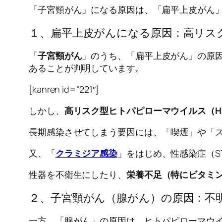
「子宮頸がん」になる原因は、「扁平上皮がん
１、扁平上皮がんになる原因：高リスク
「
子宮頸がん
」のうち、「扁平上皮がん」の原因
あることが判明しています。
[kanren id=”221″]
しかし、
高リスク型ヒトパピローマウイルス（H
長期感染させてしまう要因には、「喫煙」や「
又、「
クラミジア感染
」をはじめ、性感染症（S
性器を不衛生にしたり、
栄養不足（特にビタミン
２、子宮頸がん（腺がん）の原因：不
一方、「腺がん」の原因は、ヒトパピローマウイ