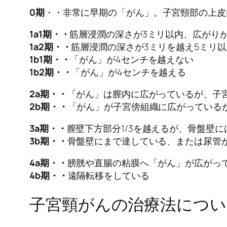
0期
・・非常に早期の「がん」。子宮頸部の上皮
1a1期・・
筋層浸潤の深さが3ミリ以内、広がりが
1a2期・・
筋層浸潤の深さが3ミリを越え5ミリ以
1b1期・・
「がん」が4センチを越えない
1b2期・・
「がん」が4センチを越える
2a期・・
「がん」は膣内に広がっているが、子
2b期・・
「がん」が子宮傍組織に広がっているが
3a期・・
膣壁下方部分1/3を越えるが、骨盤壁
3b期・・
骨盤壁にまで達している、または尿管
4a期・・
膀胱や直腸の粘膜へ「がん」が広がっ
4b期・・
遠隔転移をしている
子宮頸がんの治療法につい