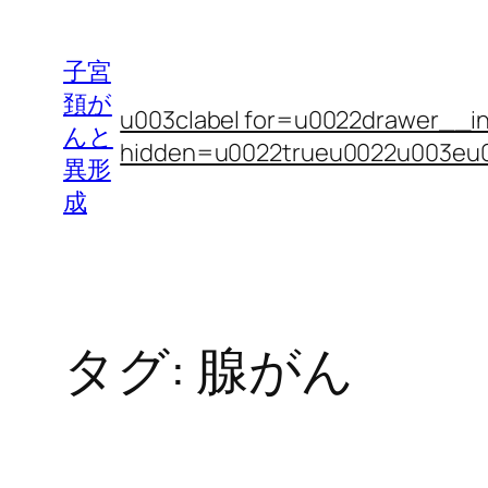
内
容
子宮
を
頚が
u003clabel for=u0022drawer__inp
ス
んと
hidden=u0022trueu0022u003e
キ
異形
ッ
成
プ
タグ:
腺がん