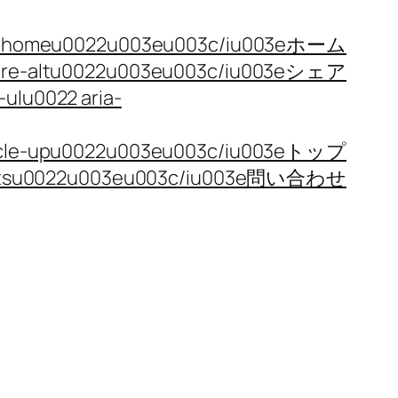
 fa-homeu0022u003eu003c/iu003eホーム
share-altu0022u003eu003c/iu003eシェア
ulu0022 aria-
circle-upu0022u003eu003c/iu003eトップ
-dotsu0022u003eu003c/iu003e問い合わせ