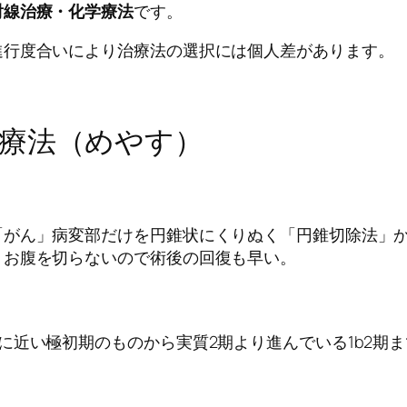
射線治療・化学療法
です。
進行度合いにより治療法の選択には個人差があります。
療法（めやす）
「がん」病変部だけを円錐状にくりぬく「円錐切除法」
、お腹を切らないので術後の回復も早い。
に近い極初期のものから実質2期より進んでいる1b2期