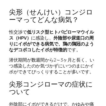
尖形（せんけい）コンジロ
ーマってどんな病気？
性交渉で
低リスク型
ヒトパピローマウイル
ス（HPV）
に感染し、
外陰部や尿道口の周
りにイボができる病気で、鶏の鶏冠のよう
なデコボコしたイボが特徴的
です。
潜伏期間が数週間から2～3ヶ月と長く、い
つ感染したのか気づかずにいつのまにかイ
ボができてびっくりすることが多いです。
尖形コンジローマの症状に
ついて
外陰部にイボができるだけで、かゆみや痛