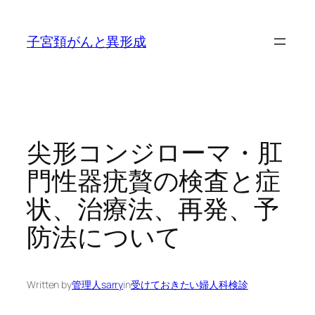
内
容
子宮頚がんと異形成
を
ス
キ
ッ
プ
尖形コンジローマ・肛
門性器疣贅の検査と症
状、治療法、再発、予
防法について
Written by
管理人sarry
in
受けておきたい婦人科検診