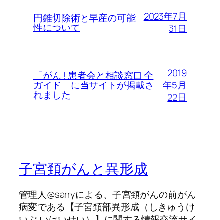
2023年7月
円錐切除術と早産の可能
性について
31日
2019
「がん ! 患者会と相談窓口 全
年5月
ガイド」に当サイトが掲載さ
れました
22日
子宮頚がんと異形成
管理人@sarryによる、子宮頚がんの前がん
病変である【子宮頚部異形成（しきゅうけ
いぶ いけいせい）】に関する情報交流サイ