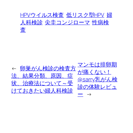
HPVウイルス検査
低リスク型HPV
婦
人科検診
尖圭コンジローマ
性病検
査
マンモは排卵期
←
卵巣がん検診の検査方
が痛くない！
法、結果分類、原因、症
@sarry乳がん検
状、治療法について～受
診の体験レビュ
けておきたい婦人科検診
ー
→