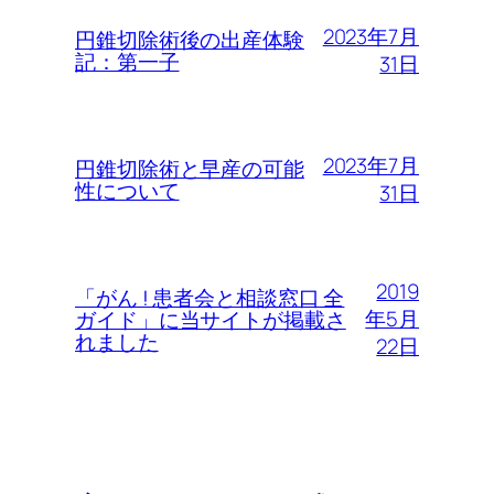
2023年7月
円錐切除術後の出産体験
記：第一子
31日
2023年7月
円錐切除術と早産の可能
性について
31日
2019
「がん ! 患者会と相談窓口 全
年5月
ガイド」に当サイトが掲載さ
れました
22日