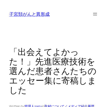
内
容
子宮頚がんと異形成
を
ス
キ
ッ
プ
「出会えてよかっ
た！」先進医療技術を
選んだ患者さんたちの
エッセー集に寄稿しま
した
Written by
管理人sarry
in
取材について／メディア紹介履歴