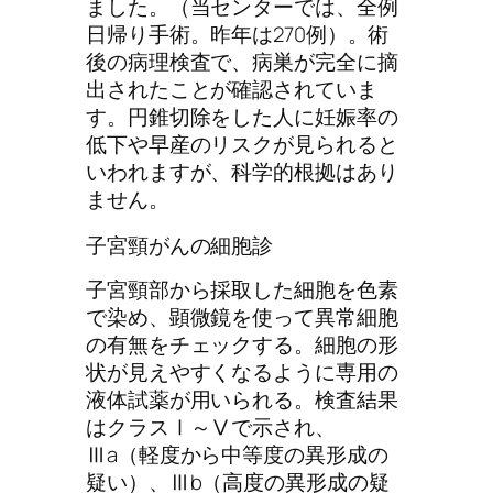
ました。（当センターでは、全例
日帰り手術。昨年は270例）。術
後の病理検査で、病巣が完全に摘
出されたことが確認されていま
す。円錐切除をした人に妊娠率の
低下や早産のリスクが見られると
いわれますが、科学的根拠はあり
ません。
子宮頸がんの細胞診
子宮頸部から採取した細胞を色素
で染め、顕微鏡を使って異常細胞
の有無をチェックする。細胞の形
状が見えやすくなるように専用の
液体試薬が用いられる。検査結果
はクラスⅠ～Ⅴで示され、
Ⅲa（軽度から中等度の異形成の
疑い）、Ⅲb（高度の異形成の疑