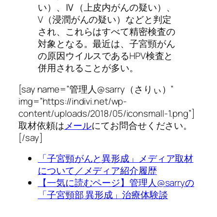
い）、Ⅳ（上皮内がんの疑い）、
V（浸潤がんの疑い）などと判定
され、これらはすべて精密検査の
対象となる。最近は、子宮頸がん
の原因ウイルスであるHPV検査と
併用されることが多い。
[say name=”管理人@sarry（さりぃ）”
img=”https://indivi.net/wp-
content/uploads/2018/05/iconsmall-1.png”]
取材依頼は
メール
にてお問合せください。
[/say]
「子宮頸がんと異形成」メディア取材
について／メディア紹介履歴
【一気に読むページ】管理人@sarryの
「子宮頸部 異形成」治療体験談