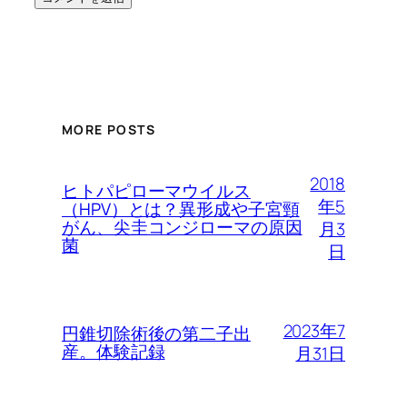
MORE POSTS
2018
ヒトパピローマウイルス
年5
（HPV）とは？異形成や子宮頸
がん、尖圭コンジローマの原因
月3
菌
日
2023年7
円錐切除術後の第二子出
産。体験記録
月31日