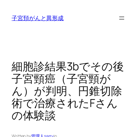
内
容
子宮頚がんと異形成
を
ス
キ
ッ
プ
細胞診結果3bでその後
子宮頸癌（子宮頸が
ん）が判明、円錐切除
術で治療されたFさん
の体験談
Written by
管理人sarry
in