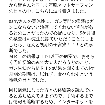
から皆さんと同じく毎晩ネットサーフィン
の日々の中、こちらに辿り着きました。
sarryさんの実体験に、ガン専門の病院はガ
ンにならないと治療してくれない傾向があ
るとのことだったので心配になり、3ケ月後
の検査は○○先生に診ていただくことにしま
したら、なんと初期の子宮癌！！！との診
断でした。
ＭＲＩの結果はＩｂ1以下の病変で、おそら
く円錐切除のみで大丈夫だろうとのこと。
ガン告知からＭＲＩの結果を聞くまでの1ケ
月弱の期間は、眠れず、食べられずという
地獄の日々でした。
同じ病気になった方々の体験談を読んでい
ると落ち込んできますので、手術するまで
は情報を遮断するため、インターネットを