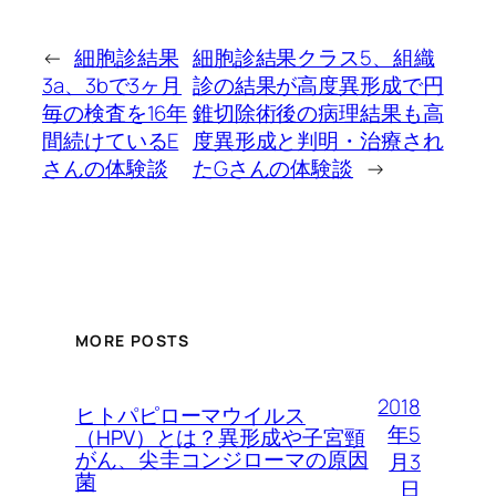
←
細胞診結果
細胞診結果クラス5、組織
3a、3bで3ヶ月
診の結果が高度異形成で円
毎の検査を16年
錐切除術後の病理結果も高
間続けているE
度異形成と判明・治療され
さんの体験談
たGさんの体験談
→
MORE POSTS
2018
ヒトパピローマウイルス
年5
（HPV）とは？異形成や子宮頸
がん、尖圭コンジローマの原因
月3
菌
日