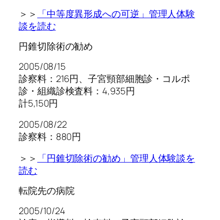
＞＞
「中等度異形成への可逆」管理人体験
談を読む
円錐切除術の勧め
2005/08/15
診察料：216円、子宮頸部細胞診・コルポ
診・組織診検査料：4,935円
計5,150円
2005/08/22
診察料：880円
＞＞
「円錐切除術の勧め」管理人体験談を
読む
転院先の病院
2005/10/24