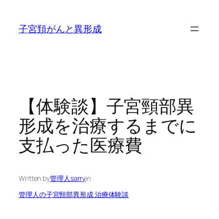
内
容
子宮頚がんと異形成
を
ス
キ
ッ
プ
【体験談】子宮頸部異
形成を治療するまでに
支払った医療費
Written by
管理人sarry
in
管理人の子宮頸部異形成 治療体験談