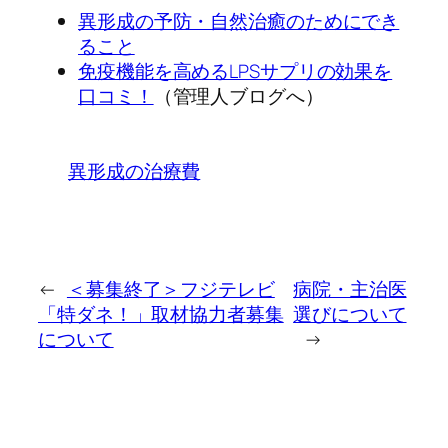
異形成の予防・自然治癒のためにでき
ること
免疫機能を高めるLPSサプリの効果を
口コミ！
（管理人ブログへ）
異形成の治療費
←
＜募集終了＞フジテレビ
病院・主治医
「特ダネ！」取材協力者募集
選びについて
について
→