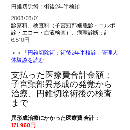
円錐切除術：術後2年半検診
2008/08/01
診察料、検査料（子宮頸部細胞診・コルポ
診・エコー・血液検査）、病理診断：計
6,510円
＞＞
「円錐切除術：術後2年半検診」管理人
体験談を読む
支払った医療費合計金額：
子宮頸部異形成の発覚から
治療、円錐切除術後の検査
まで
異形成治療にかかった医療費 合計：
171,960円