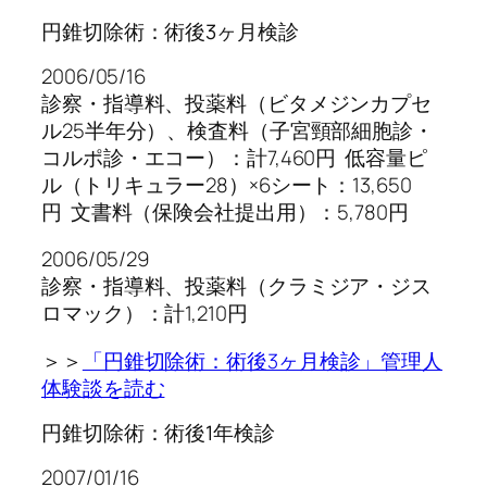
円錐切除術：術後3ヶ月検診
2006/05/16
診察・指導料、投薬料（ビタメジンカプセ
ル25半年分）、検査料（子宮頸部細胞診・
コルポ診・エコー）：計7,460円 低容量ピ
ル（トリキュラー28）×6シート：13,650
円 文書料（保険会社提出用）：5,780円
2006/05/29
診察・指導料、投薬料（クラミジア・ジス
ロマック）：計1,210円
＞＞
「円錐切除術：術後3ヶ月検診」管理人
体験談を読む
円錐切除術：術後1年検診
2007/01/16