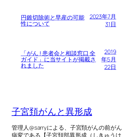
2023年7月
円錐切除術と早産の可能
性について
31日
2019
「がん ! 患者会と相談窓口 全
年5月
ガイド」に当サイトが掲載さ
れました
22日
子宮頚がんと異形成
管理人@sarryによる、子宮頚がんの前がん
病変である【子宮頚部異形成（しきゅうけ